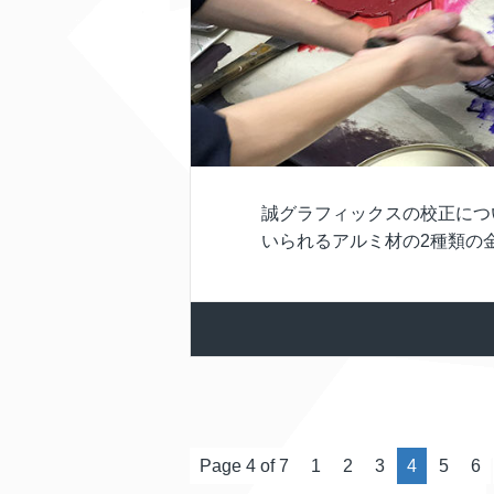
誠グラフィックスの校正につ
いられるアルミ材の2種類の金
Page 4 of 7
1
2
3
4
5
6